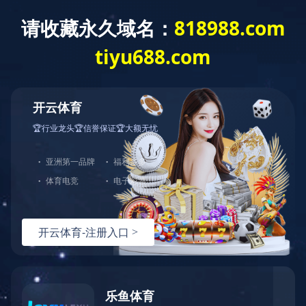
首 页
公司概况
党建工作
经营发展
您的位置：kaiyun体育app官网网页登录入口-开云(中国) > 新
新闻中心
公司要闻
近日，
地查看项目
企业动态
全保障措施
求。